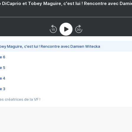
 DiCaprio et Tobey Maguire, c'est lui ! Rencontre avec Dam
bey Maguire, c'est lui ! Rencontre avec Damien Witecka
e 6
e 5
e 4
e 3
s créatrices de la VF !
e 2
e 1
e Mektoub My Love arrive enfin ! Rencontre avec Shaïn Boumedine et Sal