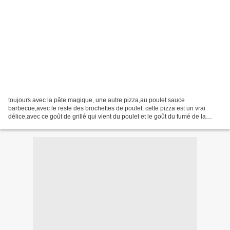
toujours avec la pâte magique, une autre pizza,au poulet sauce
barbecue,avec le reste des brochettes de poulet. cette pizza est un vrai
délice,avec ce goût de grillé qui vient du poulet et le goût du fumé de la
sauce BBQ. une pizza facile à réaliser ,et...