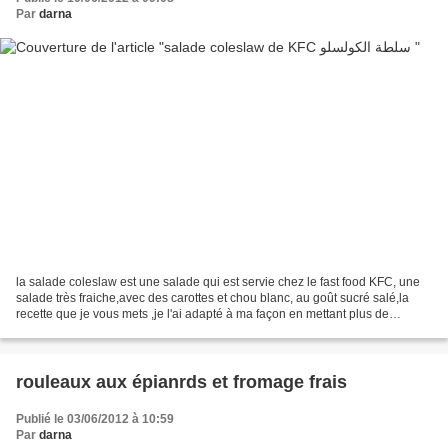
Par
darna
la salade coleslaw est une salade qui est servie chez le fast food KFC, une
salade très fraiche,avec des carottes et chou blanc, au goût sucré salé,la
recette que je vous mets ,je l'ai adapté à ma façon en mettant plus de
carottes que de chou blanc, avec...
rouleaux aux épianrds et fromage frais
Publié le 03/06/2012 à 10:59
Par
darna