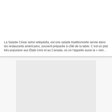
La Salade César selon wikipédia, est une salade traditionnelle servie dans
les restaurants américains, souvent préparée à côté de la table. C’est un plat
très populaire aux États-Unis et au Canada, où on l'appelle aussi la « reine »
des salades. La salade...