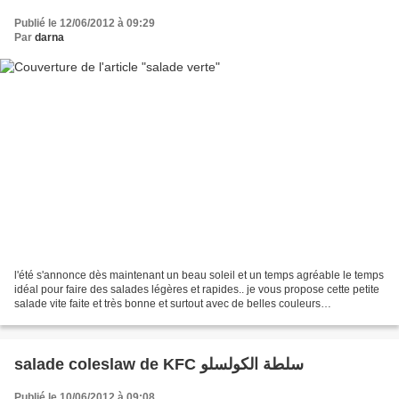
Publié le 12/06/2012 à 09:29
Par
darna
l'été s'annonce dès maintenant un beau soleil et un temps agréable le temps
idéal pour faire des salades légères et rapides.. je vous propose cette petite
salade vite faite et très bonne et surtout avec de belles couleurs
appétissantes... pour les ingrédients...
salade coleslaw de KFC سلطة الكولسلو
Publié le 10/06/2012 à 09:08