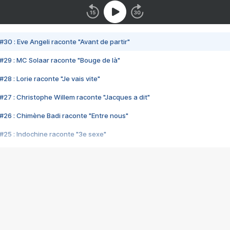
#30 : Eve Angeli raconte "Avant de partir"
#29 : MC Solaar raconte "Bouge de là"
28 : Lorie raconte "Je vais vite"
#27 : Christophe Willem raconte "Jacques a dit"
#26 : Chimène Badi raconte "Entre nous"
#25 : Indochine raconte "3e sexe"
#24 : Zaho raconte "C'est chelou"
#23 : Patrick Bruel raconte "Au café des délices"
#22 : Kyo raconte "Le chemin"
#21 : Nolwenn Leroy raconte "Cassé"
#20 : Patrick Hernandez raconte "Born to be alive"