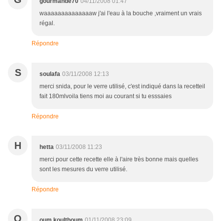
gourmande70
04/11/2008 01:47
waaaaaaaaaaaaaaw j'ai l'eau à la bouche ,vraiment un vrais
régal.
Répondre
S
soulafa
03/11/2008 12:13
merci snida, pour le verre utilisé, c'est indiqué dans la recetteil
fait 180mlvoila tiens moi au courant si tu esssaies
Répondre
H
hetta
03/11/2008 11:23
merci pour cette recette elle à l'aire très bonne mais quelles
sont les mesures du verre utilisé.
Répondre
O
oum koulthoum
01/11/2008 23:09