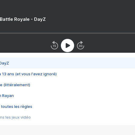
 Battle Royale - DayZ
 DayZ
 a 13 ans (et vous l'avez ignoré)
e (littéralement)
im Rayan
 toutes les règles
s les jeux vidéo
us choquant de Rockstar ? - Le scandale BULLY