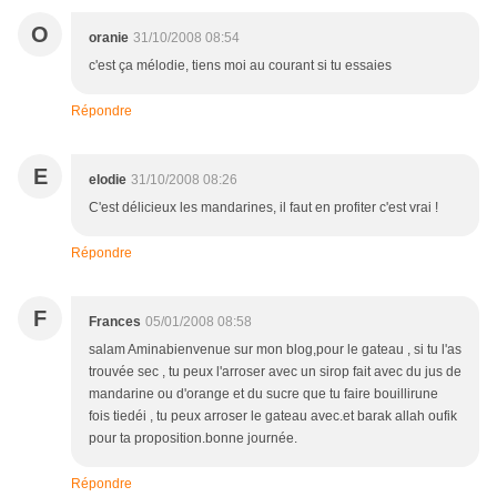
O
oranie
31/10/2008 08:54
c'est ça mélodie, tiens moi au courant si tu essaies
Répondre
E
elodie
31/10/2008 08:26
C'est délicieux les mandarines, il faut en profiter c'est vrai !
Répondre
F
Frances
05/01/2008 08:58
salam Aminabienvenue sur mon blog,pour le gateau , si tu l'as
trouvée sec , tu peux l'arroser avec un sirop fait avec du jus de
mandarine ou d'orange et du sucre que tu faire bouillirune
fois tiedéi , tu peux arroser le gateau avec.et barak allah oufik
pour ta proposition.bonne journée.
Répondre