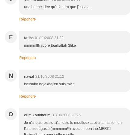
une bonne idée qu'il faudra que j'essaie.
Répondre
F
fatiha
01/11/2008 21:32
mmmm!!!j'adore tbarkallah 3like
Répondre
N
nawal
31/10/2008 21:12
bessaha nojekhaj'en suis ravie
Répondre
O
oum koulthoum
31/10/2008 20:26
Je n'ai pas résisté...j'ai testé le moelleux ....et à la maison on
l'a tous dégusté (mmmmm!!!) avec un bon thé.MERCI
FatimaZahra pour cette recette.