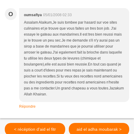
O
oumsafiya
05/01/2008 02:33
Assalam Alaikum,Je suis tombee par hasard sur voe sites
culinaires et je trouve que vous faites un tres bon job. J'ai
essaye le gateau aux mandarines.Il est tres bien reussi mais
je le trouve un peu sec.Je me demande s'il n'y aurai pas un
sirop a base de mandarines que je pourrai utiliser pour
arroser le gateau.J'ai egalement fait la brioche dans laquelle
tu utilise les deux types de levures (chimique et
boulangere),elle est aussi bien reussie.En tout cas quand je
suis a court d'idees pour mes repas je sais maintenant ou
piocher les recettes.Si tu veux des recettes nord americaines
ou des ingredients pour recettes nord americaines n'hesite
pas a me contacter.Un grand chapeau a vous toutes.Jazakum
Allah Khairan.
Répondre
< récéption d'aid el fitr
aid el adha moubarak >