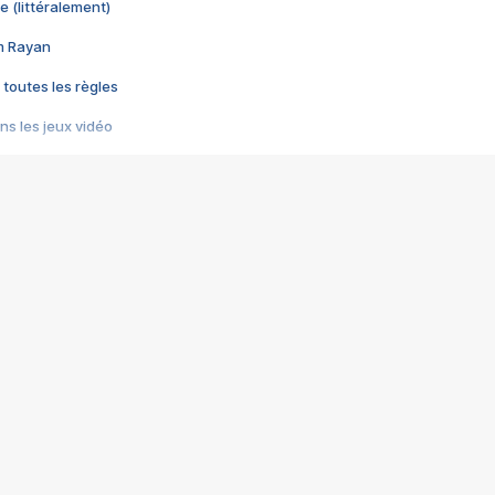
e (littéralement)
im Rayan
 toutes les règles
s les jeux vidéo
us choquant de Rockstar ? - Le scandale BULLY
e plus moche de Steam
du RÊVE tourne au CAUCHEMAR
pendant 8 heures
it… à tort
umiliés par un jeu vidéo
ire - Final Fantasy 8
ti un empire - Age of Empires
story DOFUS