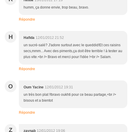
ratiba
13/01/2012 17:19
humm, ça donne envie, trop beau, bravo.
Répondre
H
Hafida
12/01/2012 21:52
un sucré-salé? J'adore surtout avec le queddid!Et ces raisins
secs,mmm... Avec des piments,ça doit être terrible ! à tester au
plus vite.<br /> Bravo et merci pour l'idée !<br /> Salam.
Répondre
O
Oum Yacine
12/01/2012 19:31
un très bon plat !!bravo oukhti pour ce beau partage,<br />
bisous et a bientot
Répondre
Z
zaynab
12/01/2012 19:06