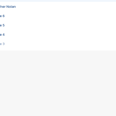
pher Nolan
e 6
e 5
e 4
e 3
s créatrices de la VF !
e 2
e 1
e Mektoub My Love arrive enfin ! Rencontre avec Shaïn Boumedine et Sal
i : après Toni en famille
elle réalise le bouleversant Dites lui que je l'aime
ais ! Rencontre autour de Vie privée de Rebecca Zlotowski