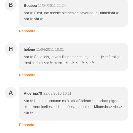
B
Boubou
11/04/2011 21:24
<br /> C'est une recette pleines de saveur que j'aime!!<br />
<br /> <br />
Répondre
H
hélène
11/04/2011 18:31
<br /> Cette fois, je vais l'imprimer et un jour ...... je le ferai ça
c'est certain.<br /> merci !!<br /> <br /> <br />
Répondre
A
Algerina78
22/09/2010 16:11
<br /> Hmmmm comme ca à l'air délicieux ! Les champignons
et les vermicelles additionnées au poulet ... Miam<br /> <br />
<br />
Répondre