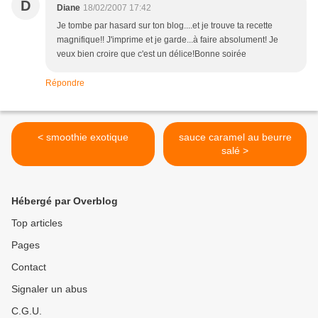
D
Diane
18/02/2007 17:42
Je tombe par hasard sur ton blog....et je trouve ta recette
magnifique!! J'imprime et je garde...à faire absolument! Je
veux bien croire que c'est un délice!Bonne soirée
Répondre
< smoothie exotique
sauce caramel au beurre
salé >
Hébergé par Overblog
Top articles
Pages
Contact
Signaler un abus
C.G.U.