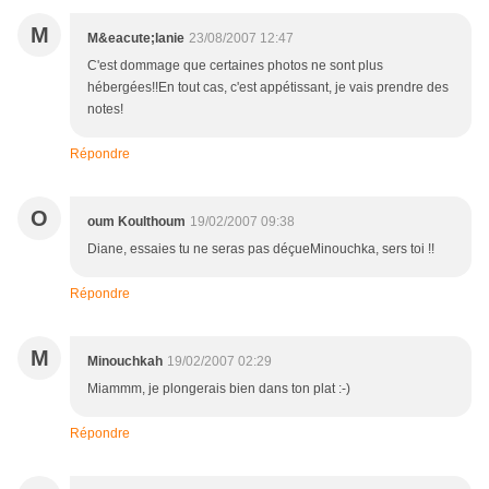
M
M&eacute;lanie
23/08/2007 12:47
C'est dommage que certaines photos ne sont plus
hébergées!!En tout cas, c'est appétissant, je vais prendre des
notes!
Répondre
O
oum Koulthoum
19/02/2007 09:38
Diane, essaies tu ne seras pas déçueMinouchka, sers toi !!
Répondre
M
Minouchkah
19/02/2007 02:29
Miammm, je plongerais bien dans ton plat :-)
Répondre