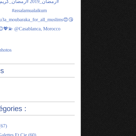
photos
s
égories :
(67)
alettes Et Cie
(60)