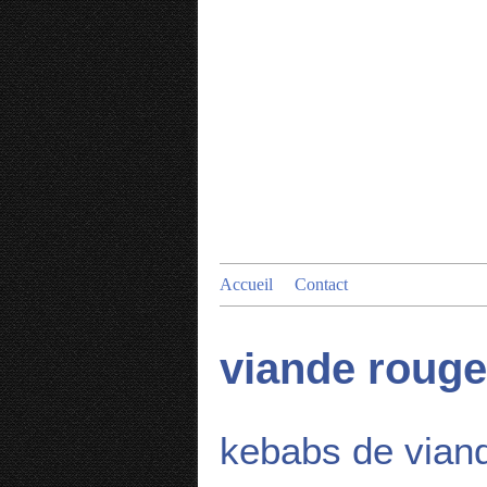
Accueil
Contact
viande rouge
kebabs de vian