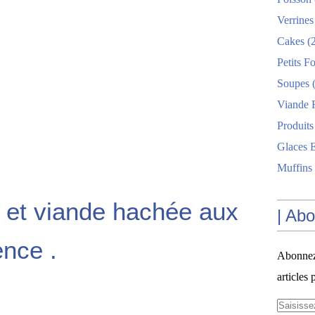
Verrines
Cakes
(2
Petits F
Soupes
(
Viande 
Produits
Glaces E
Muffins
 et viande hachée aux
| Ab
nce .
Abonnez-
articles 