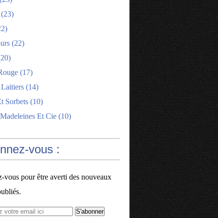
(23)
2)
ours
(22)
20)
Rouge
(17)
 Laitiers
(14)
t Sorbets
(10)
 Madeleines Et Cie
(10)
onnez-vous :
vous pour être averti des nouveaux
publiés.