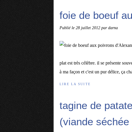
foie de boeuf a
Publié le
28 juillet 2012
par darna
plat est très célèbre. il se présente sou
à ma façon et c'est un pur délice, ça ch
LIRE LA SUITE
tagine de patat
(viande séchée 