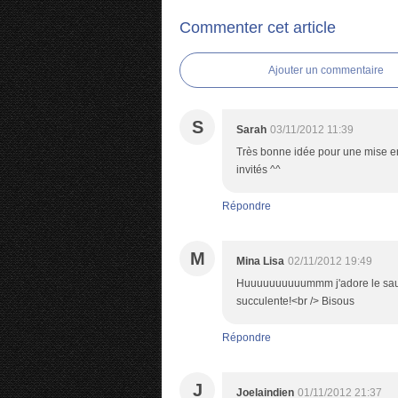
Commenter cet article
Ajouter un commentaire
S
Sarah
03/11/2012 11:39
Très bonne idée pour une mise en
invités ^^
Répondre
M
Mina Lisa
02/11/2012 19:49
Huuuuuuuuuummm j'adore le saumon
succulente!<br /> Bisous
Répondre
J
Joelaindien
01/11/2012 21:37