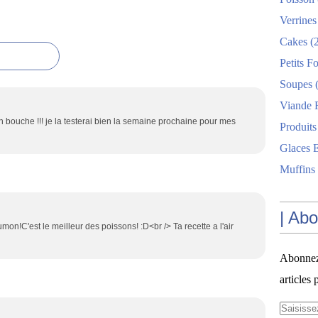
Verrines
Cakes
(2
Petits F
Soupes
(
Viande 
 bouche !!! je la testerai bien la semaine prochaine pour mes
Produits
Glaces E
Muffins
| Ab
!C'est le meilleur des poissons! :D<br /> Ta recette a l'air
Abonnez-
articles 