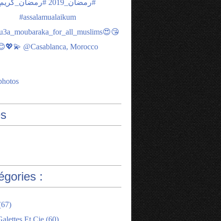
photos
s
égories :
(67)
alettes Et Cie
(60)