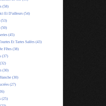
s
(58)
ci Et D'ailleurs
(54)
(53)
(50)
eries
(45)
tourtes Et Tartes Salées
(43)
e Fêtes
(38)
s
(37)
(32)
n
(30)
Blanche
(30)
ucrées
(27)
26)
s
(25)
(23)