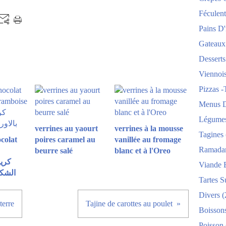
Féculent
Pains D'i
Gateaux
Desserts
Viennois
Pizzas -
Menus D
Légume
verrines au yaourt
verrines à la mousse
Tagines
colat
poires caramel au
vanillée au fromage
Ramada
beurre salé
blanc et à l'Oreo
Viande 
الشكل
Tartes S
Divers
(
terre
Tajine de carottes au poulet
Boisson
Poisson