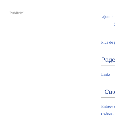
Publicité
Plus de 
Page
Links
| Cat
Entrées
Crêpes G