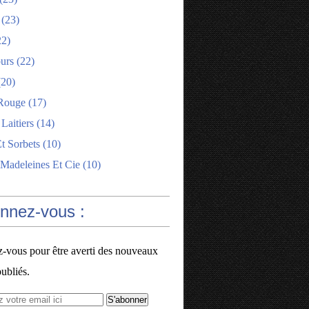
(23)
2)
ours
(22)
20)
Rouge
(17)
 Laitiers
(14)
t Sorbets
(10)
 Madeleines Et Cie
(10)
onnez-vous :
vous pour être averti des nouveaux
publiés.