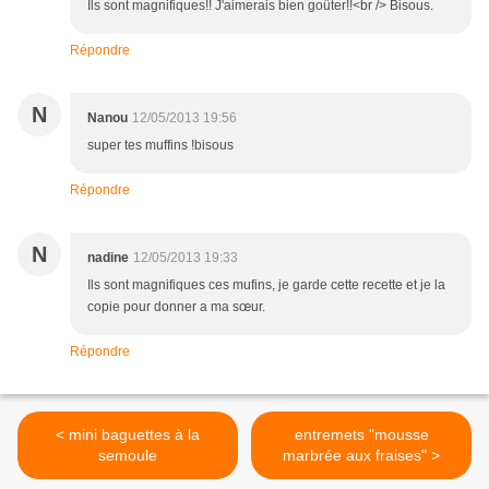
Ils sont magnifiques!! J'aimerais bien goûter!!<br /> Bisous.
Répondre
N
Nanou
12/05/2013 19:56
super tes muffins !bisous
Répondre
N
nadine
12/05/2013 19:33
Ils sont magnifiques ces mufins, je garde cette recette et je la
copie pour donner a ma sœur.
Répondre
< mini baguettes à la
entremets "mousse
semoule
marbrée aux fraises" >