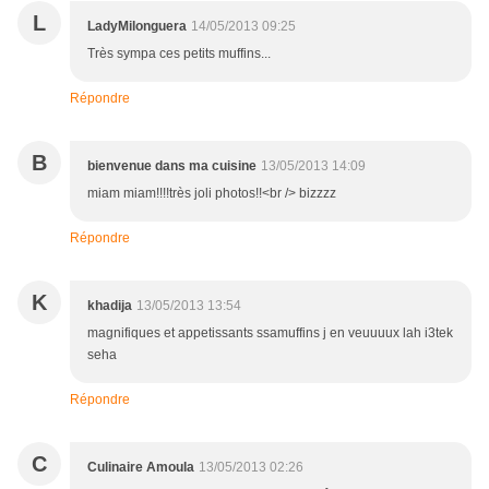
L
LadyMilonguera
14/05/2013 09:25
Très sympa ces petits muffins...
Répondre
B
bienvenue dans ma cuisine
13/05/2013 14:09
miam miam!!!!très joli photos!!<br /> bizzzz
Répondre
K
khadija
13/05/2013 13:54
magnifiques et appetissants ssamuffins j en veuuuux lah i3tek
seha
Répondre
C
Culinaire Amoula
13/05/2013 02:26