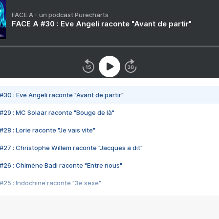
FACE A - un podcast Purecharts
FACE A #30 : Eve Angeli raconte "Avant de partir"
#30 : Eve Angeli raconte "Avant de partir"
#29 : MC Solaar raconte "Bouge de là"
28 : Lorie raconte "Je vais vite"
#27 : Christophe Willem raconte "Jacques a dit"
#26 : Chimène Badi raconte "Entre nous"
#25 : Indochine raconte "3e sexe"
#24 : Zaho raconte "C'est chelou"
#23 : Patrick Bruel raconte "Au café des délices"