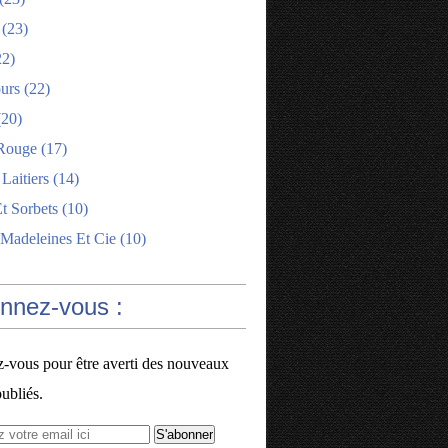
(23)
2)
ours
(22)
20)
Rouge
(17)
 Laitiers
(14)
t Sorbets
(10)
 Madeleines Et Cie
(10)
onnez-vous :
vous pour être averti des nouveaux
publiés.