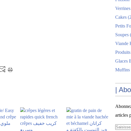
Verrines
Cakes
(2
Petits F
Soupes
(
Viande 
Produits
Glaces E
Muffins
| Ab
Abonnez-
articles 