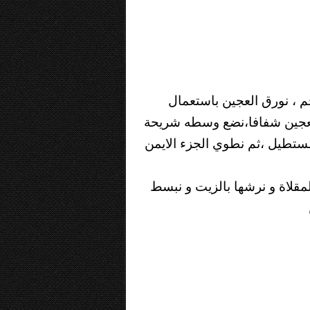
م ، نورق العجين باستعمال
لعجين شفافا،نضع وسطه شريحة
ستطيل ،ثم نطوي الجزء الايمن
قلاة و نرشها بالزيت و نبسط