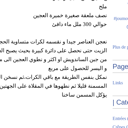
ملح
نصف ملعقة صغيرة خميرة العجين
حوالي 300 ملل ماء دافئ
نعجن العناصر جيدا و نقسمه لكرات متساوية الحج
Plus de 
الزيت حتى نحصل على دائرة كبيرة بحيث يصبح ا
من جبن الساندويش او اكثر و نطوي العجين الى م
Page
و اليسر للحصول على مربع
نمكل بنفس الطريقة مع باقي الكرات،ثم نسخن الم
Links
المسمنة قليلا ثم نطهوها في المقلاة على الجهتين
يؤكل المسمن ساخنا
| Cat
Entrées
Crêpes G