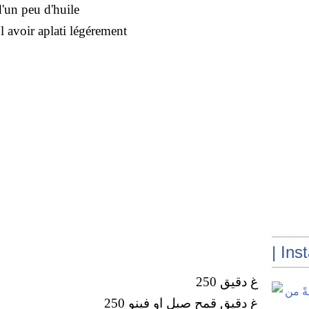
d'un peu d'huile
 l avoir aplati légérement
| Ins
250 غ دقيق
250 غ دقيق قمح صبل او فينو