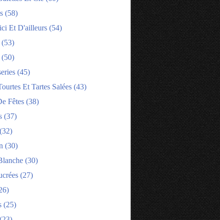
s
(58)
ci Et D'ailleurs
(54)
(53)
(50)
eries
(45)
tourtes Et Tartes Salées
(43)
e Fêtes
(38)
s
(37)
(32)
n
(30)
Blanche
(30)
ucrées
(27)
26)
s
(25)
(23)