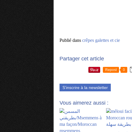
Publié dans
crêpes galettes et cie
Partager cet article
Repost
0
S'inscrire à la newsletter
Vous aimerez aussi :