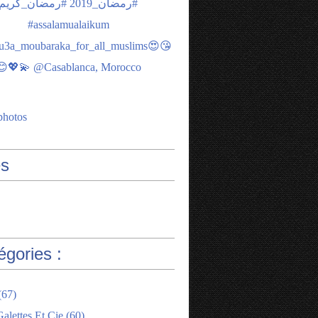
photos
s
égories :
(67)
alettes Et Cie
(60)