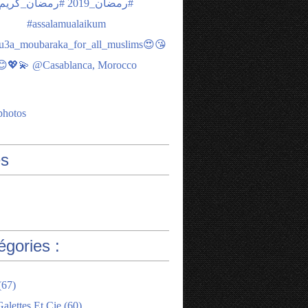
photos
s
égories :
(67)
alettes Et Cie
(60)