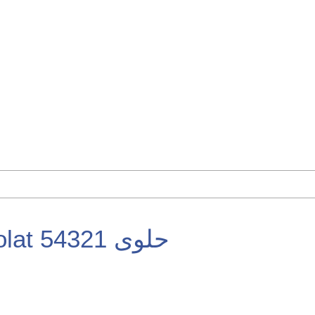
t 54321 حلوى