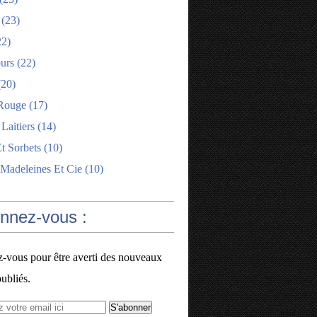
(23)
2)
ours
(22)
20)
Rouge
(17)
 Laitiers
(14)
t Sorbets
(10)
 Madeleines Et Cie
(10)
onnez-vous :
vous pour être averti des nouveaux
publiés.