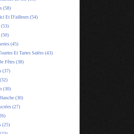
s
(58)
ci Et D'ailleurs
(54)
(53)
(50)
eries
(45)
tourtes Et Tartes Salées
(43)
e Fêtes
(38)
s
(37)
(32)
n
(30)
Blanche
(30)
ucrées
(27)
26)
s
(25)
(23)