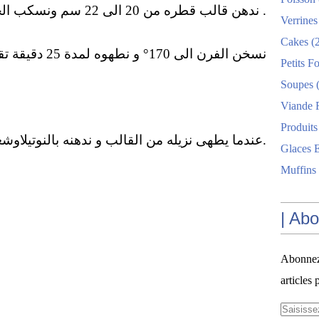
ندهن قالب قطره من 20 الى 22 سم ونسكب الخليط .
Verrines
Cakes
(2
نسخن الفرن الى 170° و نطهوه لمدة 25 دقيقة تقريبا
Petits F
Soupes
(
Viande 
Produits
ط.
عندما يطهى نزيله من القالب و ندهنه بالنوتيلاوشعر
Glaces E
Muffins
| Ab
Abonnez-
articles 