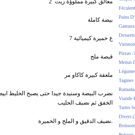
معالق كبيرة مملوؤة زيت 2
Féculent
Pains D'i
بيضة كاملة
Gateaux
Desserts
7 غ خميرة كيميائية
Viennois
Pizzas -
قبصة ملح
Menus D
Légume
ملعقة كبيرة كاكاو مر
Tagines
Ramada
نضرب البيضة وسنيدة جيدا حتى يصبح الخليط ابي
Viande 
الخفق ثم نضيف الحليب
Tartes S
Divers
(
نضيف الدقيق و الملح و الخميرة.
Boisson
Poisson