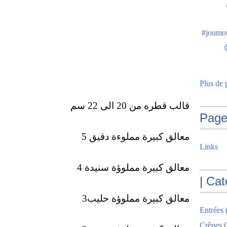
Plus de 
قالب قطره من 20 الى 22 سم
Page
5 معالق كبيرة مملوءة دقيق
Links
4 معالق كبيرة مملوؤة سنيدة
| Cat
معالق كبيرة مملوؤة حليب3
Entrées
Crêpes G